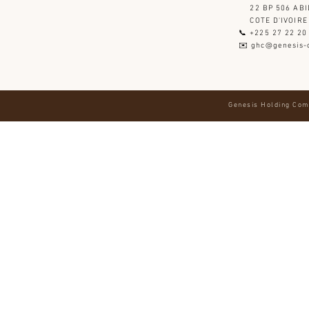
22 BP 506 ABI
​ COTE D'IVOIRE
📞 +225 27 22 20
✉️ ghc@genesis-
Genesis Holding Com